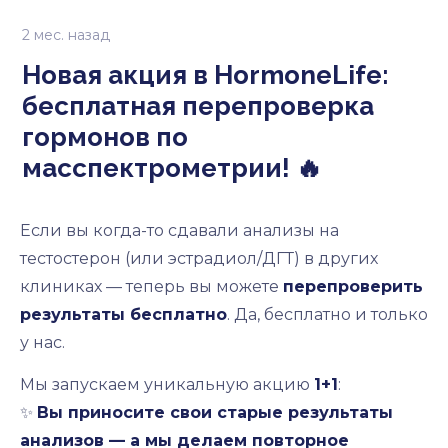
2 мес. назад
Новая акция в HormoneLife:
бесплатная перепроверка
гормонов по
< Новости
< Новая акция в HormoneLife: бесплатная
масспектрометрии! 🔥
перепроверка гормонов …
Если вы когда-то сдавали анализы на
тестостерон (или эстрадиол/ДГТ) в других
клиниках — теперь вы можете
перепроверить
результаты бесплатно
. Да, бесплатно и только
у нас.
Мы запускаем уникальную акцию
1+1
:
✨
Вы приносите свои старые результаты
анализов — а мы делаем повторное