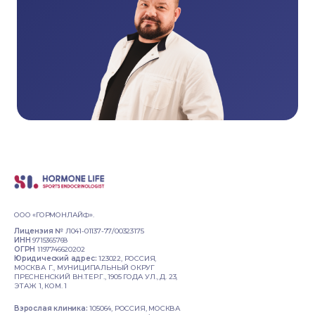
ООО «ГОРМОНЛАЙФ».
Лицензия №
Л041-01137-77/00323175
ИНН
9715365768
ОГРН
1197746620202
Юридический адрес:
123022, РОССИЯ,
МОСКВА Г., МУНИЦИПАЛЬНЫЙ ОКРУГ
ПРЕСНЕНСКИЙ ВН.ТЕР.Г., 1905 ГОДА УЛ., Д. 23,
ЭТАЖ 1, КОМ. 1
Взрослая клиника:
105064, РОССИЯ, МОСКВА