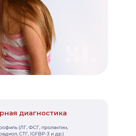
рная диагностика
офиль (ЛГ, ФСГ, пролактин,
радиол, СТГ, IGFBP-3 и др.)