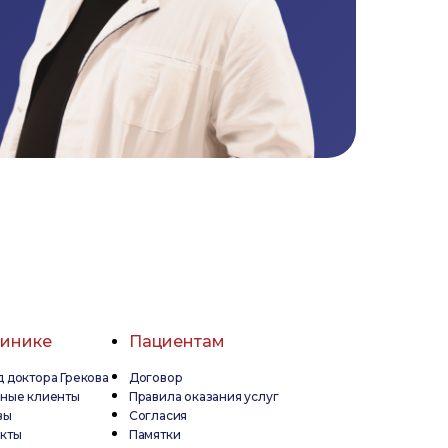
линике
Пациентам
 доктора Грекова
Договор
дные клиенты
Правила оказания услуг
вы
Согласия
кты
Памятки