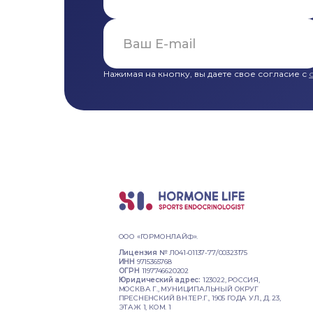
Нажимая на кнопку, вы даете свое согласие с
ООО «ГОРМОНЛАЙФ».
Лицензия №
Л041-01137-77/00323175
ИНН
9715365768
ОГРН
1197746620202
Юридический адрес:
123022, РОССИЯ,
МОСКВА Г., МУНИЦИПАЛЬНЫЙ ОКРУГ
ПРЕСНЕНСКИЙ ВН.ТЕР.Г., 1905 ГОДА УЛ., Д. 23,
ЭТАЖ 1, КОМ. 1