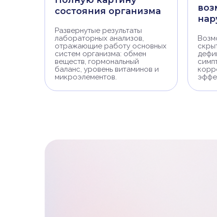
Полную картину
воз
состояния организма
нар
Развернутые результаты
лабораторных анализов,
Возм
отражающие работу основных
скры
систем организма: обмен
дефи
веществ, гормональный
симп
баланс, уровень витаминов и
корр
микроэлементов.
эффе