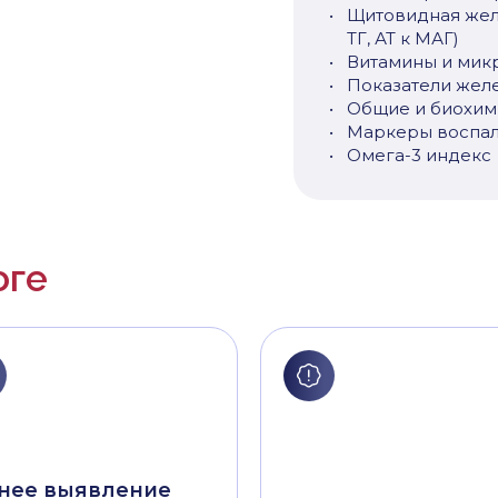
Щитовидная желез
ТГ, АТ к МАГ)
Витамины и мик
Показатели жел
Общие и биохим
Маркеры воспал
Омега-3 индекс
оге
нее выявление