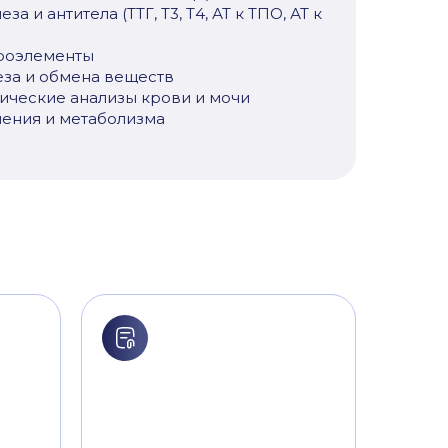
а и антитела (ТТГ, Т3, Т4, АТ к ТПО, АТ к
роэлементы
еза и обмена веществ
ические анализы крови и мочи
ения и метаболизма