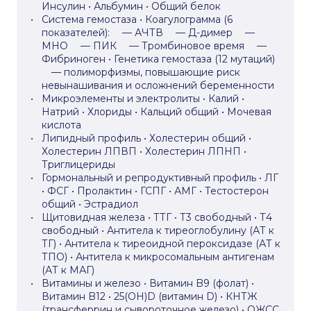
Инсулин • Альбумин • Общий белок
Система гемостаза • Коагулограмма (6
показателей): — АЧТВ — Д-димер —
МНО — ПИК — Тромбиновое время —
Фибриноген • Генетика гемостаза (12 мутаций)
— полиморфизмы, повышающие риск
невынашивания и осложнений беременности
Микроэлементы и электролиты • Калий •
Натрий • Хлориды • Кальций общий • Мочевая
кислота
Липидный профиль • Холестерин общий •
Холестерин ЛПВП • Холестерин ЛПНП •
Триглицериды
Гормональный и репродуктивный профиль • ЛГ
• ФСГ • Пролактин • ГСПГ • АМГ • Тестостерон
общий • Эстрадиол
Щитовидная железа • ТТГ • Т3 свободный • Т4
свободный • Антитела к тиреоглобулину (АТ к
ТГ) • Антитела к тиреоидной пероксидазе (АТ к
ТПО) • Антитела к микросомальным антигенам
(АТ к МАГ)
Витамины и железо • Витамин B9 (фолат) •
Витамин B12 • 25(OH)D (витамин D) • КНТЖ
(трансферрин и сывороточное железо) • ОЖСС