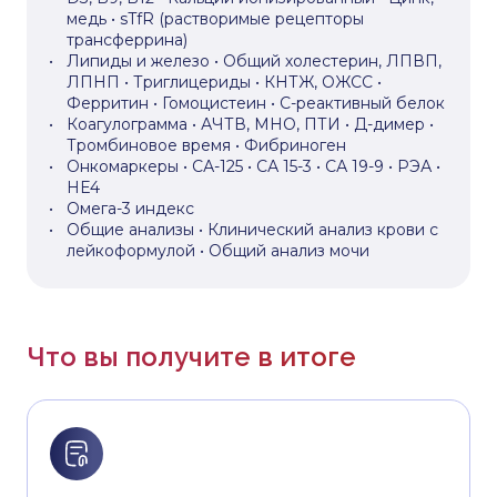
медь • sTfR (растворимые рецепторы
трансферрина)
Липиды и железо • Общий холестерин, ЛПВП,
ЛПНП • Триглицериды • КНТЖ, ОЖСС •
Ферритин • Гомоцистеин • С-реактивный белок
Коагулограмма • АЧТВ, МНО, ПТИ • Д-димер •
Тромбиновое время • Фибриноген
Онкомаркеры • СА-125 • СА 15-3 • СА 19-9 • РЭА •
HE4
Омега-3 индекс
Общие анализы • Клинический анализ крови с
лейкоформулой • Общий анализ мочи
Что вы получите в итоге