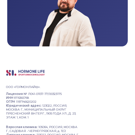
ООО «ГОРМОНЛАЙФ».
Лицензия №
Л041-01137-77/00323175
ИНН
9715365768
ОГРН
1197746620202
Юридический адрес:
123022, РОССИЯ,
МОСКВА Г., МУНИЦИПАЛЬНЫЙ ОКРУГ
ПРЕСНЕНСКИЙ ВН.ТЕР.Г., 1905 ГОДА УЛ., Д. 23,
ЭТАЖ 1, КОМ. 1
Взрослая клиника:
105064, РОССИЯ, МОСКВА
Г., САДОВАЯ - ЧЕРНОГРЯЗСКАЯ, д. 11/2
Детская клиника:
123022, РОССИЯ, МОСКВА Г.,