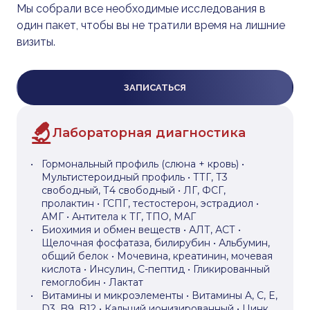
Мы собрали все необходимые исследования в
один пакет, чтобы вы не тратили время на лишние
визиты.
ЗАПИСАТЬСЯ
Лабораторная диагностика
Гормональный профиль (слюна + кровь) •
Мультистероидный профиль • ТТГ, Т3
свободный, Т4 свободный • ЛГ, ФСГ,
пролактин • ГСПГ, тестостерон, эстрадиол •
АМГ • Антитела к ТГ, ТПО, МАГ
Биохимия и обмен веществ • АЛТ, АСТ •
Щелочная фосфатаза, билирубин • Альбумин,
общий белок • Мочевина, креатинин, мочевая
кислота • Инсулин, С-пептид • Гликированный
гемоглобин • Лактат
Витамины и микроэлементы • Витамины A, C, E,
D3, B9, B12 • Кальций ионизированный • Цинк,