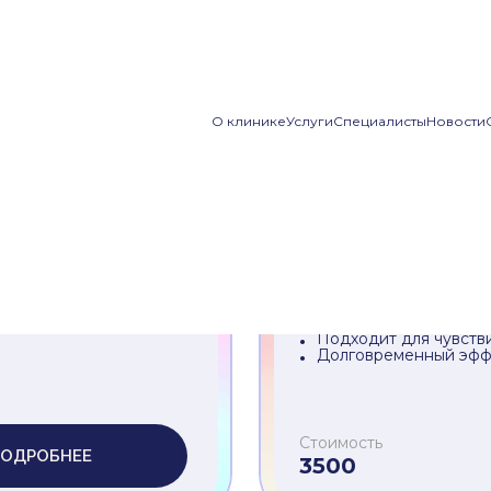
капы
(28)
Анализы
(223)