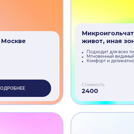
Современная лазерна
Подходит для чувств
Долговременный эфф
Стоимость
ОДРОБНЕЕ
2000
Микроигольчат
 Москве
живот, иная зо
Подходит для всех т