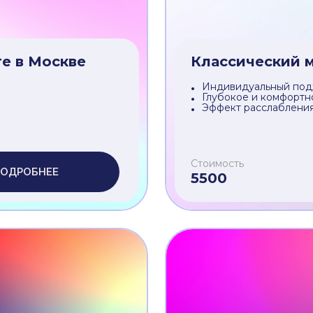
Мгновенный видимый
Комфорт и деликатно
Стоимость
ОДРОБНЕЕ
2400
е в Москве
Классический м
Индивидуальный под
Глубокое и комфортн
Эффект расслабления