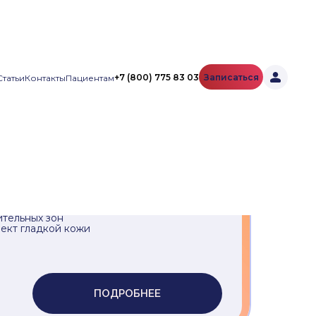
SPA / эстетические
процедуры
(31)
Кол-во услуг:
31