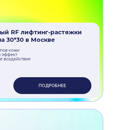
я технология
ительных зон
ект гладкой кожи
ПОДРОБНЕЕ
ый RF лифтинг-растяжки
на 30*30 в Москве
ипов кожи