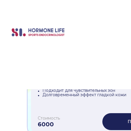
Диагностики
(27)
Че
Процедуры
(16)
Раздел / spa / эстетические процедуры