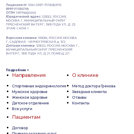
Лицензия №
Л041-01137-77/00323175
ИНН
9715365768
ОГРН
1197746620202
Юридический адрес:
123022, РОССИЯ,
МОСКВА Г., МУНИЦИПАЛЬНЫЙ ОКРУГ
ПРЕСНЕНСКИЙ ВН.ТЕР.Г., 1905 ГОДА УЛ., Д. 23,
ЭТАЖ 1, КОМ. 1
Взрослая клиника:
105064, РОССИЯ, МОСКВА
Г., САДОВАЯ - ЧЕРНОГРЯЗСКАЯ, д. 11/2
Детская клиника:
123022, РОССИЯ, МОСКВА Г.,
МУНИЦИПАЛЬНЫЙ ОКРУГ ПРЕСНЕНСКИЙ
ВН.ТЕР.Г., 1905 ГОДА УЛ., Д. 21, ПОМЕЩ. 2/1
Подробнее >
Направления
О клинике
Спортивная эндокринология
Метод доктора Грекова
Мужское здоровье
Звездные клиенты
Женское здоровье
Отзывы
Детское отделение
Контакты
Все услуги
Пациентам
Договор
Правила оказания услуг