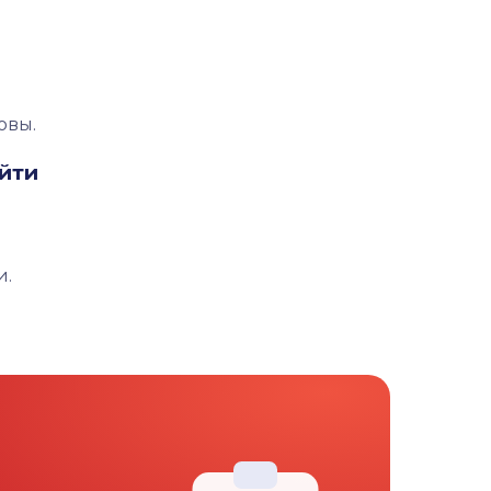
овы.
йти
и.