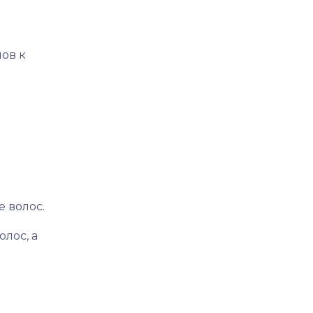
ов к
 волос.
лос, а