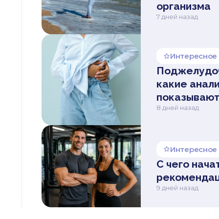
организма
7 дней назад
Интересное
Поджелудоч
какие анал
показывают
8 дней назад
Интересное
С чего нача
рекомендац
9 дней назад