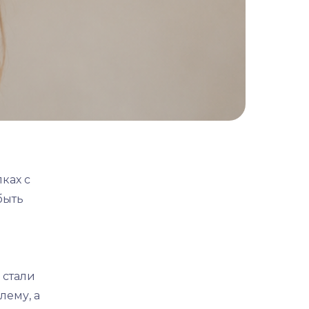
ках с
быть
 стали
лему, а