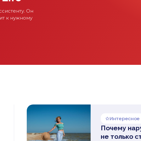
систенту. Он
ит к нужному
Интересное
Почему нар
не только с