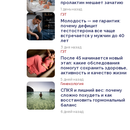
пролактин мешает зачатию
1 день назад
ГЗТ
Молодость — не гарантия:
почему дефицит
тестостерона все чаще
встречается у мужчин до 40
лет
3 дня назад
ГЗТ
После 45 начинается новый
этап: какие обследования
помогут сохранить здоровье,
активность и качество жизни
5 дней назад
Гинекология
СПКЯ и лишний вес: почему
сложно похудеть и как
восстановить гормональный
баланс
6 дней назад