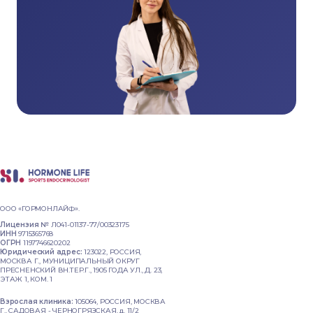
ООО «ГОРМОНЛАЙФ».
Лицензия №
Л041-01137-77/00323175
ИНН
9715365768
ОГРН
1197746620202
Юридический адрес:
123022, РОССИЯ,
МОСКВА Г., МУНИЦИПАЛЬНЫЙ ОКРУГ
ПРЕСНЕНСКИЙ ВН.ТЕР.Г., 1905 ГОДА УЛ., Д. 23,
ЭТАЖ 1, КОМ. 1
Взрослая клиника:
105064, РОССИЯ, МОСКВА
Г., САДОВАЯ - ЧЕРНОГРЯЗСКАЯ, д. 11/2