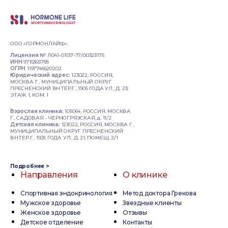
ООО «ГОРМОНЛАЙФ».
Лицензия №
Л041-01137-77/00323175
ИНН
9715365768
ОГРН
1197746620202
Юридический адрес:
123022, РОССИЯ,
МОСКВА Г., МУНИЦИПАЛЬНЫЙ ОКРУГ
ПРЕСНЕНСКИЙ ВН.ТЕР.Г., 1905 ГОДА УЛ., Д. 23,
ЭТАЖ 1, КОМ. 1
Взрослая клиника:
105064, РОССИЯ, МОСКВА
Г., САДОВАЯ - ЧЕРНОГРЯЗСКАЯ, д. 11/2
Детская клиника:
123022, РОССИЯ, МОСКВА Г.,
МУНИЦИПАЛЬНЫЙ ОКРУГ ПРЕСНЕНСКИЙ
ВН.ТЕР.Г., 1905 ГОДА УЛ., Д. 21, ПОМЕЩ. 2/1
Подробнее >
Направления
О клинике
Спортивная эндокринология
Метод доктора Грекова
Мужское здоровье
Звездные клиенты
Женское здоровье
Отзывы
Детское отделение
Контакты