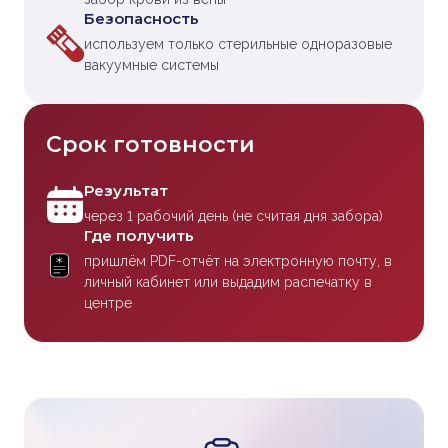
Безопасность
используем только стерильные одноразовые
вакуумные системы
Срок готовности
Результат
через 1 рабочий день (не считая дня забора)
Где получить
пришлём PDF-отчёт на электронную почту, в
личный кабинет или выдадим распечатку в
центре