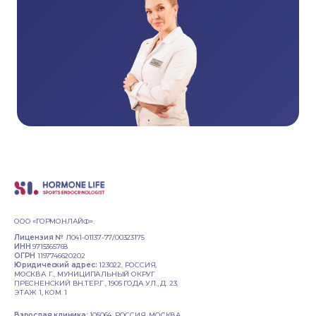
ООО «ГОРМОНЛАЙФ».
Лицензия №
Л041-01137-77/00323175
ИНН
9715365768
ОГРН
1197746620202
Юридический адрес:
123022, РОССИЯ,
МОСКВА Г., МУНИЦИПАЛЬНЫЙ ОКРУГ
ПРЕСНЕНСКИЙ ВН.ТЕР.Г., 1905 ГОДА УЛ., Д. 23,
ЭТАЖ 1, КОМ. 1
Взрослая клиника:
105064, РОССИЯ, МОСКВА