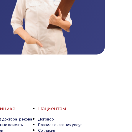
линике
Пациентам
 доктора Грекова
Договор
дные клиенты
Правила оказания услуг
вы
Согласия