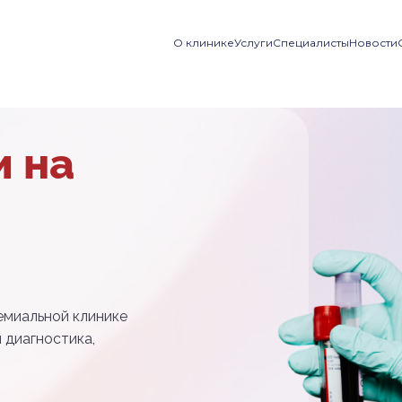
О клинике
Услуги
Специалисты
Новости
и на
емиальной клинике
я диагностика,