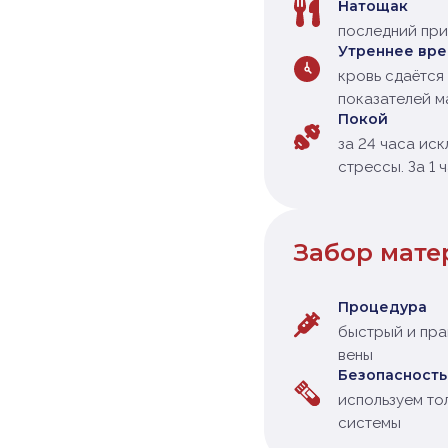
Натощак
последний при
Утреннее вр
кровь сдаётся 
показателей м
Покой
за 24 часа ис
стрессы. За 1 
Забор мате
Процедура
быстрый и пра
вены
Безопасность
используем то
системы