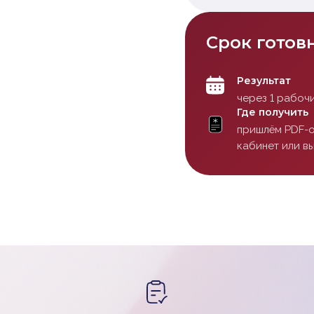
Срок готов
Результат
через 1 рабочи
Где получить
пришлём PDF-о
кабинет или в