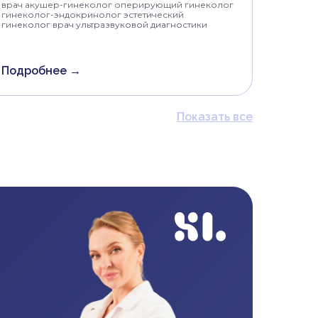
врач акушер-гинеколог оперирующий гинеколог
гинеколог-эндокринолог эстетический
гинеколог врач ультразвуковой диагностики
Подробнее →
Показать все