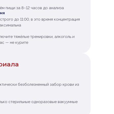
ём пищи за 8–12 часов до анализа
емя
строго до 11:00, в это время концентрация
аксимальна
ключите тяжёлые тренировки, алкоголь и
час — не курите
риала
ктически безболезненный забор крови из
лько стерильные одноразовые вакуумные