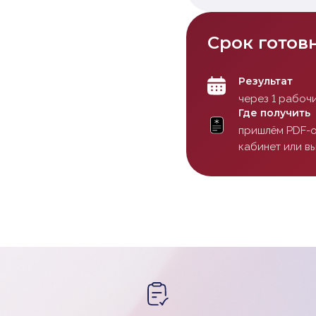
Срок готов
Результат
через 1 рабочи
Где получить
пришлём PDF-о
кабинет или в