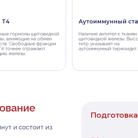
и Т4
Аутоиммунный ста
вные гормоны щитовидной
Наличие антител к тканям
зы, влияющие на обмен
щитовидной железы. Выс
ств. Свободные фракции
титр указывает на
 Т4 точнее отражают
аутоиммунный тиреоидит.
цию железы.
дование
Подготовка
нут и состоит из