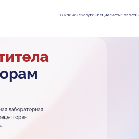
О клинике
Услуги
Специалисты
Новости
титела
торам
ная лабораторная
-рецепторам:
.