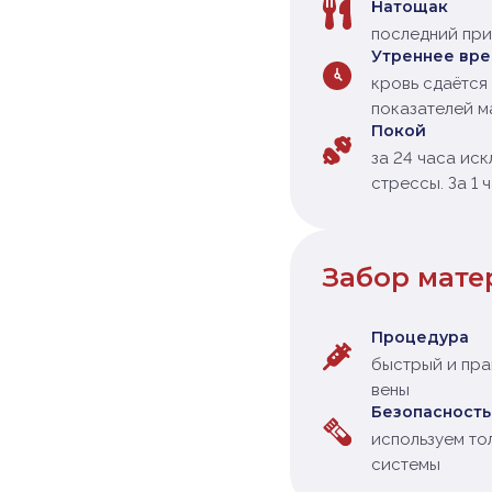
Натощак
последний при
Утреннее вр
кровь сдаётся 
показателей м
Покой
за 24 часа ис
стрессы. За 1 
Забор мате
Процедура
быстрый и пра
вены
Безопасность
используем то
системы