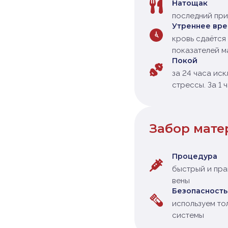
Натощак
последний при
Утреннее вр
кровь сдаётся 
показателей м
Покой
за 24 часа ис
стрессы. За 1 
Забор мате
Процедура
быстрый и пра
вены
Безопасность
используем то
системы