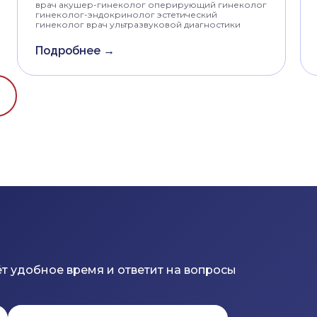
врач акушер-гинеколог оперирующий гинеколог
гинеколог-эндокринолог эстетический
гинеколог врач ультразвуковой диагностики
Подробнее →
т удобное время и ответит на вопросы