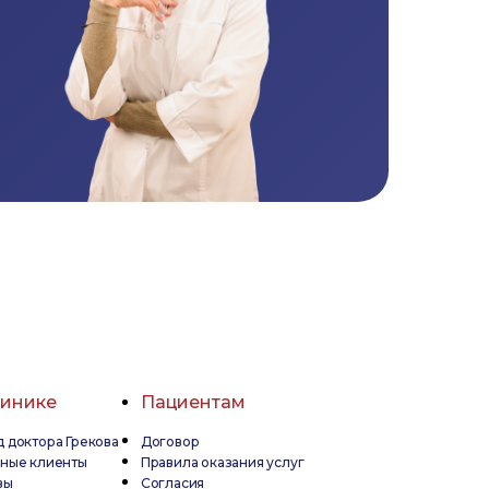
линике
Пациентам
 доктора Грекова
Договор
дные клиенты
Правила оказания услуг
вы
Согласия