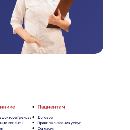
линике
Пациентам
 доктора Грекова
Договор
дные клиенты
Правила оказания услуг
вы
Согласия