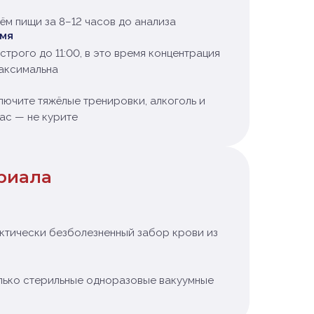
ём пищи за 8–12 часов до анализа
емя
строго до 11:00, в это время концентрация
аксимальна
ключите тяжёлые тренировки, алкоголь и
час — не курите
риала
ктически безболезненный забор крови из
лько стерильные одноразовые вакуумные