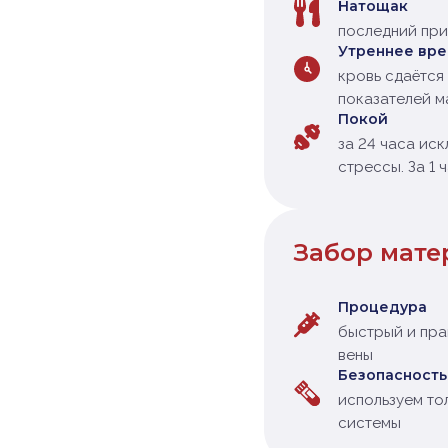
Натощак
последний при
Утреннее вр
кровь сдаётся 
показателей м
Покой
за 24 часа ис
стрессы. За 1 
Забор мате
Процедура
быстрый и пра
вены
Безопасность
используем то
системы