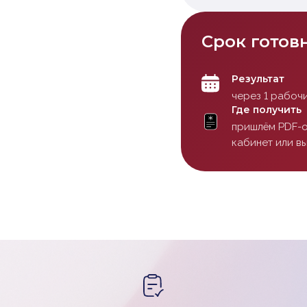
Срок готов
Результат
через 1 рабочи
Где получить
пришлём PDF-о
кабинет или в