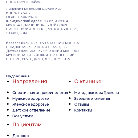
ООО «ГОРМОНЛАЙФ».
Лицензия №
Л041-01137-77/00323175
ИНН
9715365768
ОГРН
1197746620202
Юридический адрес:
123022, РОССИЯ,
МОСКВА Г., МУНИЦИПАЛЬНЫЙ ОКРУГ
ПРЕСНЕНСКИЙ ВН.ТЕР.Г., 1905 ГОДА УЛ., Д. 23,
ЭТАЖ 1, КОМ. 1
Взрослая клиника:
105064, РОССИЯ, МОСКВА
Г., САДОВАЯ - ЧЕРНОГРЯЗСКАЯ, д. 11/2
Детская клиника:
123022, РОССИЯ, МОСКВА Г.,
МУНИЦИПАЛЬНЫЙ ОКРУГ ПРЕСНЕНСКИЙ
ВН.ТЕР.Г., 1905 ГОДА УЛ., Д. 21, ПОМЕЩ. 2/1
Подробнее >
Направления
О клинике
Спортивная эндокринология
Метод доктора Грекова
Мужское здоровье
Звездные клиенты
Женское здоровье
Отзывы
Детское отделение
Контакты
Все услуги
Пациентам
Договор